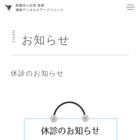
医療法人社団 悠星
湘南デンタルケアークリニック
お知らせ
ホーム
クリニック紹介
休診のお知らせ
診療内容
一般診療
-
インプラント
-
矯正
-
歯の移植
-
スタッフ紹介
活動報告